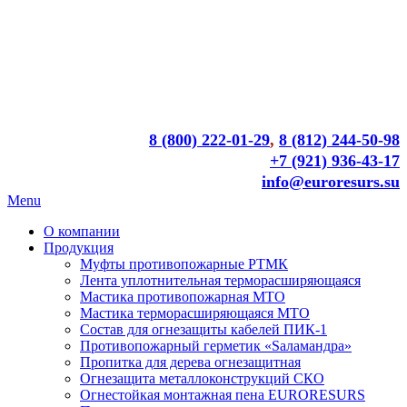
8 (800) 222-01-29
,
8 (812) 244-50-98
+7 (921) 936-43-17
info@euroresurs.su
Menu
О компании
Продукция
Муфты противопожарные РТМК
Лента уплотнительная терморасширяющаяся
Мастика противопожарная МТО
Мастика терморасширяющаяся МТО
Состав для огнезащиты кабелей ПИК-1
Противопожарный герметик «Sаламандра»
Пропитка для дерева огнезащитная
Огнезащита металлоконструкций СКО
Огнестойкая монтажная пена EURORESURS