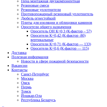
Пена монтажная двухкомпонентная
Резиновые смеси
Резиновые уплотнители
Противопожарный резиновый уплотнитель
Дюбель огнестойкий
Плиты для изоляции и облицовки каминов
Оросители общего назначения
Ороситель ОН К=0,3 (К-фактор – 57)
Оросители К=0,42 (К-фактор -80)
вертикальные
Оросители К=0,71 (К-фактор — 133)
Оросители К=0,6 (К-фактор — 115)
Доставка
Полезная информация
Новости в сфере пожарной безопасности
Вакансии
Контакты
Санкт-Петербург
Москва
Омск
Пермь
Томск
Йошкар-Ола
Республика Беларусь