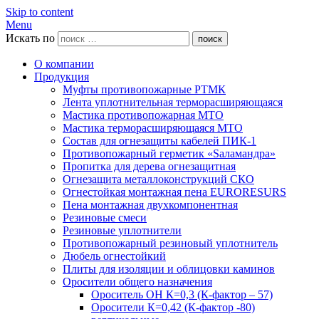
Skip to content
Menu
Искать по
поиск
О компании
Продукция
Муфты противопожарные РТМК
Лента уплотнительная терморасширяющаяся
Мастика противопожарная МТО
Мастика терморасширяющаяся МТО
Состав для огнезащиты кабелей ПИК-1
Противопожарный герметик «Sаламандра»
Пропитка для дерева огнезащитная
Огнезащита металлоконструкций СКО
Огнестойкая монтажная пена EURORESURS
Пена монтажная двухкомпонентная
Резиновые смеси
Резиновые уплотнители
Противопожарный резиновый уплотнитель
Дюбель огнестойкий
Плиты для изоляции и облицовки каминов
Оросители общего назначения
Ороситель ОН К=0,3 (К-фактор – 57)
Оросители К=0,42 (К-фактор -80)