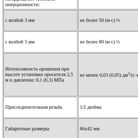
инерционности:
с колбой 3 мм
не более 50 (м·с) ½
с колбой 5 мм
не более 80 (м·с) ½
Интенсивность орошения при
3
высоте установки оросителя 2,5
не менее 0,03 (0,05) дм
/(с·
м и давлении: 0,1 (0,3) МПа
Присоединительная резьба
1/2 дюйма
Габаритные размеры
66х42 мм