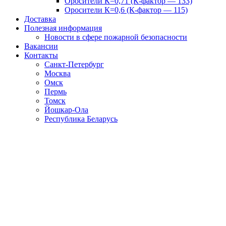
Оросители К=0,71 (К-фактор — 133)
Оросители К=0,6 (К-фактор — 115)
Доставка
Полезная информация
Новости в сфере пожарной безопасности
Вакансии
Контакты
Санкт-Петербург
Москва
Омск
Пермь
Томск
Йошкар-Ола
Республика Беларусь