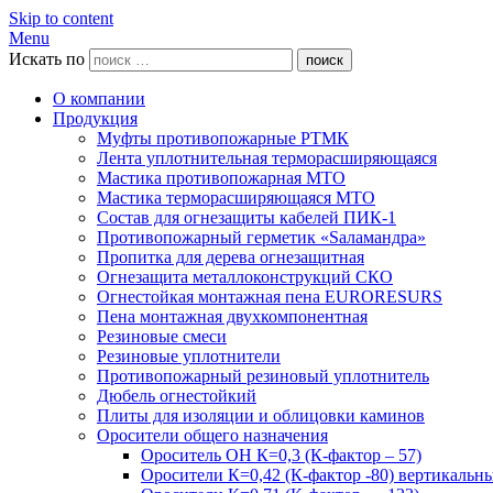
Skip to content
Menu
Искать по
поиск
О компании
Продукция
Муфты противопожарные РТМК
Лента уплотнительная терморасширяющаяся
Мастика противопожарная МТО
Мастика терморасширяющаяся МТО
Состав для огнезащиты кабелей ПИК-1
Противопожарный герметик «Sаламандра»
Пропитка для дерева огнезащитная
Огнезащита металлоконструкций СКО
Огнестойкая монтажная пена EURORESURS
Пена монтажная двухкомпонентная
Резиновые смеси
Резиновые уплотнители
Противопожарный резиновый уплотнитель
Дюбель огнестойкий
Плиты для изоляции и облицовки каминов
Оросители общего назначения
Ороситель ОН К=0,3 (К-фактор – 57)
Оросители К=0,42 (К-фактор -80) вертикальн