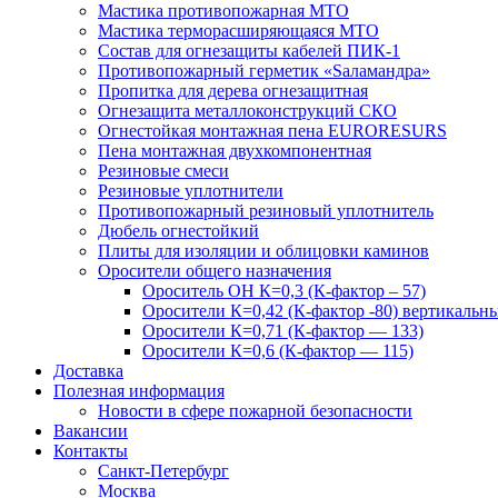
Мастика противопожарная МТО
Мастика терморасширяющаяся МТО
Состав для огнезащиты кабелей ПИК-1
Противопожарный герметик «Sаламандра»
Пропитка для дерева огнезащитная
Огнезащита металлоконструкций СКО
Огнестойкая монтажная пена EURORESURS
Пена монтажная двухкомпонентная
Резиновые смеси
Резиновые уплотнители
Противопожарный резиновый уплотнитель
Дюбель огнестойкий
Плиты для изоляции и облицовки каминов
Оросители общего назначения
Ороситель ОН К=0,3 (К-фактор – 57)
Оросители К=0,42 (К-фактор -80) вертикальн
Оросители К=0,71 (К-фактор — 133)
Оросители К=0,6 (К-фактор — 115)
Доставка
Полезная информация
Новости в сфере пожарной безопасности
Вакансии
Контакты
Санкт-Петербург
Москва