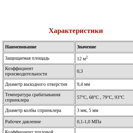
Характеристики
Наименование
Значение
2
Защищаемая площадь
12 м
Коэффициент
0,3
производительности
Диаметр выходного отверстия
9,4 мм
Температура срабатывания
57°С, 68°С , 79°С, 93°С
спринклера
Диаметр колбы спринклера
3 мм, 5 мм
Рабочее давление
0,1-1,0 МПа
Коэффициент тепловой