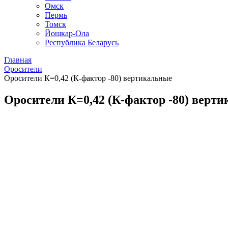
Омск
Пермь
Томск
Йошкар-Ола
Республика Беларусь
Главная
Оросители
Оросители К=0,42 (К-фактор -80) вертикальные
Оросители К=0,42 (К-фактор -80) верт