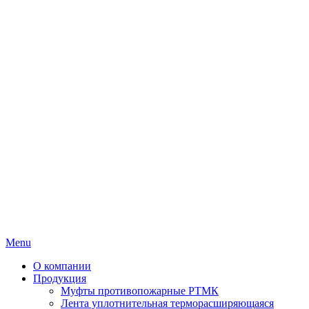
Menu
О компании
Продукция
Муфты противопожарные РТМК
Лента уплотнительная терморасширяющаяся