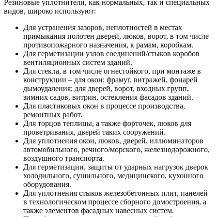
Резиновые уплотнители, как нормальных, так и специальных
видов, широко используют:
Для устранения зазоров, неплотностей в местах
примыкания полотен дверей, люков, ворот, в том числе
противопожарного назначения, к рамам, коробкам.
Для герметизации узлов соединений/стыков коробов
вентиляционных систем зданий.
Для стекла, в том числе огнестойкого, при монтаже в
конструкции – для окон; фрамуг, витражей, фонарей
дымоудаления; для дверей, ворот, входных групп,
зимних садов, витрин, остекления фасадов зданий.
Для пластиковых окон в процессе производства,
ремонтных работ.
Для торцов теплицы, а также форточек, люков для
проветривания, дверей таких сооружений.
Для уплотнения окон, люков, дверей, иллюминаторов
автомобильного, речного/морского, железнодорожного,
воздушного транспорта.
Для герметизации, защиты от ударных нагрузок дверок
холодильного, сушильного, медицинского, кухонного
оборудования.
Для уплотнения стыков железобетонных плит, панелей
в технологическом процессе сборного домостроения, а
также элементов фасадных навесных систем.