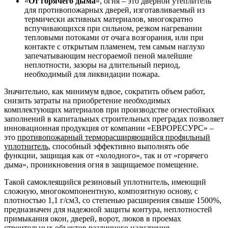
«
От горячего дыма
», огня – это дверной утеплитель
для противопожарных дверей, изготавливаемый из
термически активных материалов, многократно
вспучивающихся при сильном, резком нагревании
тепловыми потоками от очага возгорания, или при
контакте с открытым пламенем, тем самым наглухо
запечатывающим несгораемой пеной малейшие
неплотности, зазоры на длительный период,
необходимый для ликвидации пожара.
Значительно, как минимум вдвое, сократить объем работ,
снизить затраты на приобретение необходимых
комплектующих материалов при производстве огнестойких
заполнений в капитальных строительных преградах позволяет
инновационная продукция от компании «ЕВРОРЕСУРС» –
это
противопожарный терморасширяющийся профильный
уплотнитель
, способный эффективно выполнять обе
функции, защищая как от «холодного», так и от «горячего
дыма», проникновения огня в защищаемое помещение.
Такой самоклеящийся резиновый уплотнитель, имеющий
сложную, многокомпонентную, композитную основу, с
плотностью 1,1 г/см3, со степенью расширения свыше 1500%,
предназначен для надежной защиты контура, неплотностей
примыкания окон, дверей, ворот, люков в проемах
строительных объектов различного назначения.