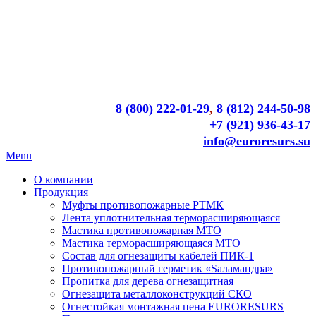
8 (800) 222-01-29
,
8 (812) 244-50-98
+7 (921) 936-43-17
info@euroresurs.su
Menu
О компании
Продукция
Муфты противопожарные РТМК
Лента уплотнительная терморасширяющаяся
Мастика противопожарная МТО
Мастика терморасширяющаяся МТО
Состав для огнезащиты кабелей ПИК-1
Противопожарный герметик «Sаламандра»
Пропитка для дерева огнезащитная
Огнезащита металлоконструкций СКО
Огнестойкая монтажная пена EURORESURS