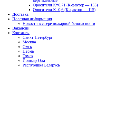
вертикальные
Оросители К=0,71 (К-фактор — 133)
Оросители К=0,6 (К-фактор — 115)
Доставка
Полезная информация
Новости в сфере пожарной безопасности
Вакансии
Контакты
Санкт-Петербург
Москва
Омск
Пермь
Томск
Йошкар-Ола
Республика Беларусь