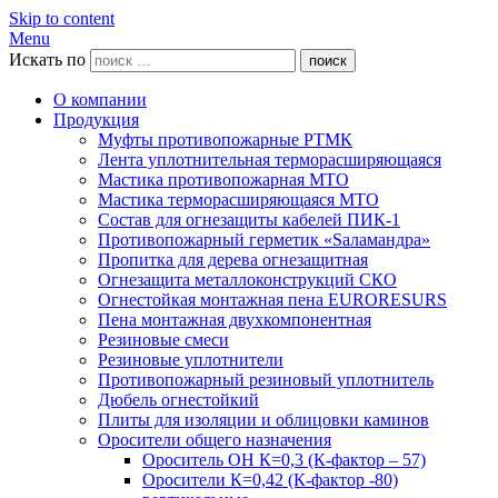
Skip to content
Menu
Искать по
поиск
О компании
Продукция
Муфты противопожарные РТМК
Лента уплотнительная терморасширяющаяся
Мастика противопожарная МТО
Мастика терморасширяющаяся МТО
Состав для огнезащиты кабелей ПИК-1
Противопожарный герметик «Sаламандра»
Пропитка для дерева огнезащитная
Огнезащита металлоконструкций СКО
Огнестойкая монтажная пена EURORESURS
Пена монтажная двухкомпонентная
Резиновые смеси
Резиновые уплотнители
Противопожарный резиновый уплотнитель
Дюбель огнестойкий
Плиты для изоляции и облицовки каминов
Оросители общего назначения
Ороситель ОН К=0,3 (К-фактор – 57)
Оросители К=0,42 (К-фактор -80)