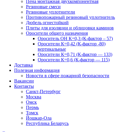
Пена монтажная двухкомпонентная
Резиновые смеси
Резиновые уплотнители
Противопожарный резиновый уплотнитель
Дюбель огнестойкий
Плиты для изоляции и облицовки каминов
Оросители общего назначения
Ороситель ОН К=0,3 (К-фактор – 57)
Оросители К=0,42 (К-фактор -80)
вертикальные
Оросители К=0,71 (К-фактор — 133)
Оросители К=0,6 (К-фактор — 115)
Доставка
Полезная информация
Новости в сфере пожарной безопасности
Вакансии
Контакты
Санкт-Петербург
Москва
Омск
Пермь
Томск
Йошкар-Ола
Республика Беларусь