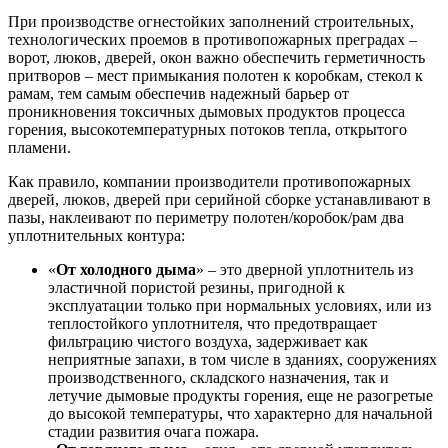
При производстве огнестойких заполнений строительных,
технологических проемов в противопожарных преградах –
ворот, люков, дверей, окон важно обеспечить герметичность
притворов – мест примыкания полотен к коробкам, стекол к
рамам, тем самым обеспечив надежный барьер от
проникновения токсичных дымовых продуктов процесса
горения, высокотемпературных потоков тепла, открытого
пламени.
Как правило, компании производители противопожарных
дверей, люков, дверей при серийной сборке устанавливают в
пазы, наклеивают по периметру полотен/коробок/рам два
уплотнительных контура:
«
От холодного дыма
» – это дверной уплотнитель из
эластичной пористой резины, пригодной к
эксплуатации только при нормальных условиях, или из
теплостойкого уплотнителя, что предотвращает
фильтрацию чистого воздуха, задерживает как
неприятные запахи, в том числе в зданиях, сооружениях
производственного, складского назначения, так и
летучие дымовые продукты горения, еще не разогретые
до высокой температуры, что характерно для начальной
стадии развития очага пожара.