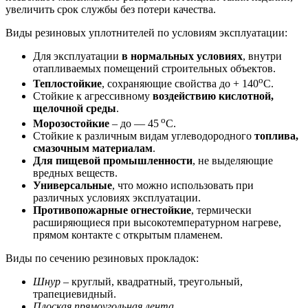
увеличить срок службы без потери качества.
Виды резиновых уплотнителей по условиям эксплуатации:
Для эксплуатации
в нормальных условиях
, внутри
отапливаемых помещений строительных объектов.
о
Теплостойкие
, сохраняющие свойства до + 140
С.
Стойкие к агрессивному
воздействию кислотной,
щелочной среды
.
о
Морозостойкие
– до — 45
С.
Стойкие к различным видам углеводородного
топлива,
смазочным материалам
.
Для пищевой промышленности
, не выделяющие
вредных веществ.
Универсальные
, что можно использовать при
различных условиях эксплуатации.
Противопожарные огнестойкие
, термически
расширяющиеся при высокотемпературном нагреве,
прямом контакте с открытым пламенем.
Виды по сечению резиновых прокладок:
Шнур
– круглый, квадратный, треугольный,
трапециевидный.
Плоская прямоугольная лента
.