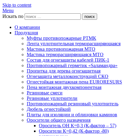
Skip to content
Menu
Искать по
поиск
О компании
Продукция
Муфты противопожарные РТМК
Лента уплотнительная терморасширяющаяся
Мастика противопожарная МТО
Мастика терморасширяющаяся МТО
Состав для огнезащиты кабелей ПИК-1
Противопожарный герметик «Sаламандра»
Пропитка для дерева огнезащитная
Огнезащита металлоконструкций СКО
Огнестойкая монтажная пена EURORESURS
Пена монтажная двухкомпонентная
Резиновые смеси
Резиновые уплотнители
Противопожарный резиновый уплотнитель
Дюбель огнестойкий
Плиты для изоляции и облицовки каминов
Оросители общего назначения
Ороситель ОН К=0,3 (К-фактор – 57)
Оросители К=0,42 (К-фактор -80)