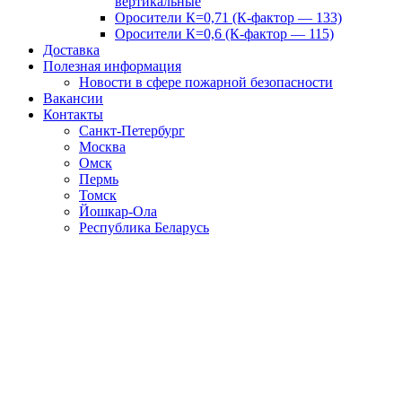
вертикальные
Оросители К=0,71 (К-фактор — 133)
Оросители К=0,6 (К-фактор — 115)
Доставка
Полезная информация
Новости в сфере пожарной безопасности
Вакансии
Контакты
Санкт-Петербург
Москва
Омск
Пермь
Томск
Йошкар-Ола
Республика Беларусь