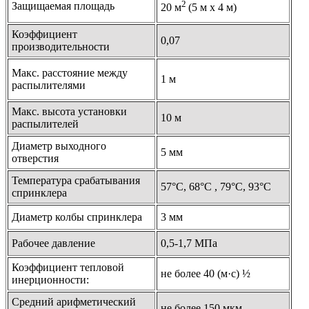
2
Защищаемая площадь
20 м
(5 м х 4 м)
Коэффициент
0,07
производительности
Макс. расстояние между
1 м
распылителями
Макс. высота установки
10 м
распылителей
Диаметр выходного
5 мм
отверстия
Температура срабатывания
57°С, 68°С , 79°С, 93°С
спринклера
Диаметр колбы спринклера
3 мм
Рабочее давление
0,5-1,7 МПа
Коэффициент тепловой
не более 40 (м·с) ½
инерционности:
Средний арифметический
не более 150 мкм