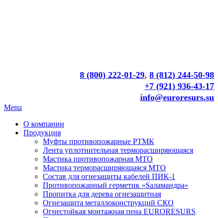
8 (800) 222-01-29
,
8 (812) 244-50-98
+7 (921) 936-43-17
info@euroresurs.su
Menu
О компании
Продукция
Муфты противопожарные РТМК
Лента уплотнительная терморасширяющаяся
Мастика противопожарная МТО
Мастика терморасширяющаяся МТО
Состав для огнезащиты кабелей ПИК-1
Противопожарный герметик «Sаламандра»
Пропитка для дерева огнезащитная
Огнезащита металлоконструкций СКО
Огнестойкая монтажная пена EURORESURS