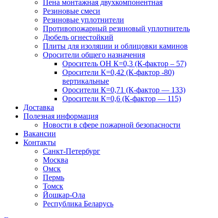
Пена монтажная двухкомпонентная
Резиновые смеси
Резиновые уплотнители
Противопожарный резиновый уплотнитель
Дюбель огнестойкий
Плиты для изоляции и облицовки каминов
Оросители общего назначения
Ороситель ОН К=0,3 (К-фактор – 57)
Оросители К=0,42 (К-фактор -80)
вертикальные
Оросители К=0,71 (К-фактор — 133)
Оросители К=0,6 (К-фактор — 115)
Доставка
Полезная информация
Новости в сфере пожарной безопасности
Вакансии
Контакты
Санкт-Петербург
Москва
Омск
Пермь
Томск
Йошкар-Ола
Республика Беларусь