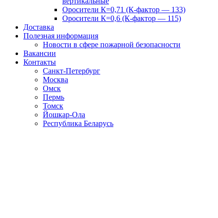
вертикальные
Оросители К=0,71 (К-фактор — 133)
Оросители К=0,6 (К-фактор — 115)
Доставка
Полезная информация
Новости в сфере пожарной безопасности
Вакансии
Контакты
Санкт-Петербург
Москва
Омск
Пермь
Томск
Йошкар-Ола
Республика Беларусь