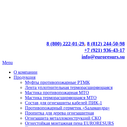
8 (800) 222-01-29
,
8 (812) 244-50-98
+7 (921) 936-43-17
info@euroresurs.su
Menu
О компании
Продукция
Муфты противопожарные РТМК
Лента уплотнительная терморасширяющаяся
Мастика противопожарная МТО
Мастика терморасширяющаяся МТО
Состав для огнезащиты кабелей ПИК-1
Противопожарный герметик «Sаламандра»
Пропитка для дерева огнезащитная
Огнезащита металлоконструкций СКО
Огнестойкая монтажная пена EURORESURS