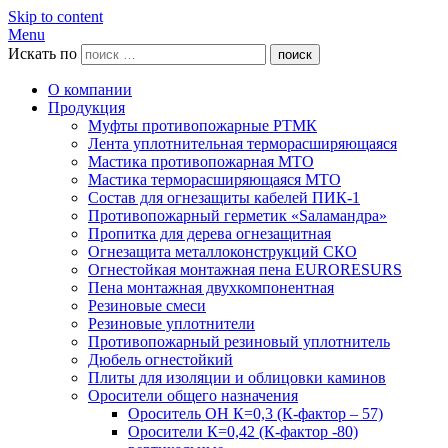
Skip to content
Menu
Искать по
поиск
О компании
Продукция
Муфты противопожарные РТМК
Лента уплотнительная терморасширяющаяся
Мастика противопожарная МТО
Мастика терморасширяющаяся МТО
Состав для огнезащиты кабелей ПИК-1
Противопожарный герметик «Sаламандра»
Пропитка для дерева огнезащитная
Огнезащита металлоконструкций СКО
Огнестойкая монтажная пена EURORESURS
Пена монтажная двухкомпонентная
Резиновые смеси
Резиновые уплотнители
Противопожарный резиновый уплотнитель
Дюбель огнестойкий
Плиты для изоляции и облицовки каминов
Оросители общего назначения
Ороситель ОН К=0,3 (К-фактор – 57)
Оросители К=0,42 (К-фактор -80)