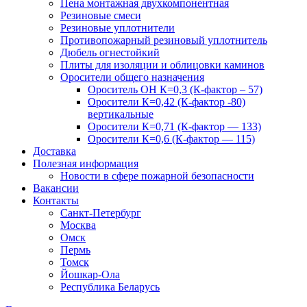
Пена монтажная двухкомпонентная
Резиновые смеси
Резиновые уплотнители
Противопожарный резиновый уплотнитель
Дюбель огнестойкий
Плиты для изоляции и облицовки каминов
Оросители общего назначения
Ороситель ОН К=0,3 (К-фактор – 57)
Оросители К=0,42 (К-фактор -80)
вертикальные
Оросители К=0,71 (К-фактор — 133)
Оросители К=0,6 (К-фактор — 115)
Доставка
Полезная информация
Новости в сфере пожарной безопасности
Вакансии
Контакты
Санкт-Петербург
Москва
Омск
Пермь
Томск
Йошкар-Ола
Республика Беларусь