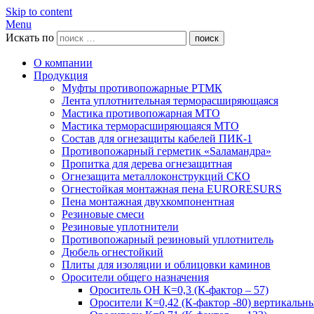
Skip to content
Menu
Искать по
поиск
О компании
Продукция
Муфты противопожарные РТМК
Лента уплотнительная терморасширяющаяся
Мастика противопожарная МТО
Мастика терморасширяющаяся МТО
Состав для огнезащиты кабелей ПИК-1
Противопожарный герметик «Sаламандра»
Пропитка для дерева огнезащитная
Огнезащита металлоконструкций СКО
Огнестойкая монтажная пена EURORESURS
Пена монтажная двухкомпонентная
Резиновые смеси
Резиновые уплотнители
Противопожарный резиновый уплотнитель
Дюбель огнестойкий
Плиты для изоляции и облицовки каминов
Оросители общего назначения
Ороситель ОН К=0,3 (К-фактор – 57)
Оросители К=0,42 (К-фактор -80) вертикальн