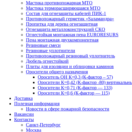
Мастика противопожарная МТО
Мастика терморасширяющаяся МТО
Состав для огнезащиты кабелей ПИК-1
Противопожарный герметик «Sаламандра»
Пропитка для дерева огнезащитная
Огнезащита металлоконструкций СКО
Огнестойкая монтажная пена EURORESURS
Пена монтажная двухкомпонентная
Резиновые смеси
Резиновые уплотнители
Противопожарный резиновый уплотнитель
Дюбель огнестойкий
Плиты для изоляции и облицовки каминов
Оросители общего назначения
Ороситель ОН К=0,3 (К-фактор – 57)
Оросители К=0,42 (К-фактор -80) вертикальн
Оросители К=0,71 (К-фактор — 133)
Оросители К=0,6 (К-фактор — 115)
Доставка
Полезная информация
Новости в сфере пожарной безопасности
Вакансии
Контакты
Санкт-Петербург
Москва