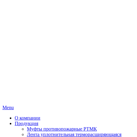
Menu
О компании
Продукция
Муфты противопожарные РТМК
Лента уплотнительная терморасширяющаяся