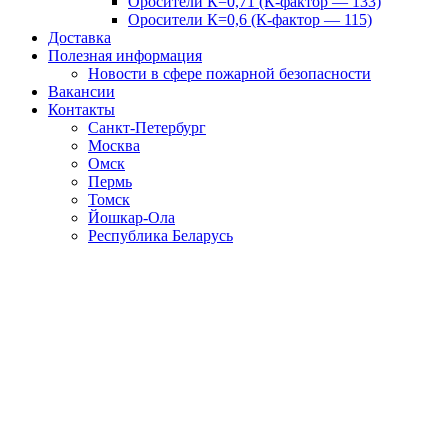
Оросители К=0,71 (К-фактор — 133)
Оросители К=0,6 (К-фактор — 115)
Доставка
Полезная информация
Новости в сфере пожарной безопасности
Вакансии
Контакты
Санкт-Петербург
Москва
Омск
Пермь
Томск
Йошкар-Ола
Республика Беларусь