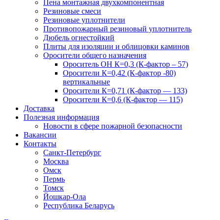
Пена монтажная двухкомпонентная
Резиновые смеси
Резиновые уплотнители
Противопожарный резиновый уплотнитель
Дюбель огнестойкий
Плиты для изоляции и облицовки каминов
Оросители общего назначения
Ороситель ОН К=0,3 (К-фактор – 57)
Оросители К=0,42 (К-фактор -80)
вертикальные
Оросители К=0,71 (К-фактор — 133)
Оросители К=0,6 (К-фактор — 115)
Доставка
Полезная информация
Новости в сфере пожарной безопасности
Вакансии
Контакты
Санкт-Петербург
Москва
Омск
Пермь
Томск
Йошкар-Ола
Республика Беларусь