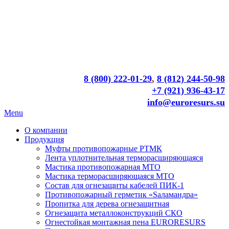
8 (800) 222-01-29
,
8 (812) 244-50-98
+7 (921) 936-43-17
info@euroresurs.su
Menu
О компании
Продукция
Муфты противопожарные РТМК
Лента уплотнительная терморасширяющаяся
Мастика противопожарная МТО
Мастика терморасширяющаяся МТО
Состав для огнезащиты кабелей ПИК-1
Противопожарный герметик «Sаламандра»
Пропитка для дерева огнезащитная
Огнезащита металлоконструкций СКО
Огнестойкая монтажная пена EURORESURS