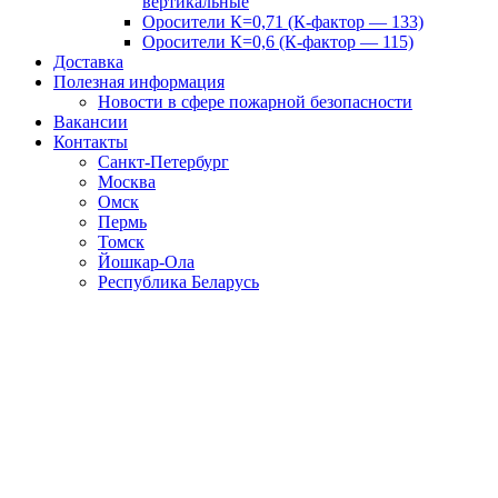
вертикальные
Оросители К=0,71 (К-фактор — 133)
Оросители К=0,6 (К-фактор — 115)
Доставка
Полезная информация
Новости в сфере пожарной безопасности
Вакансии
Контакты
Санкт-Петербург
Москва
Омск
Пермь
Томск
Йошкар-Ола
Республика Беларусь