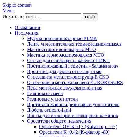
Skip to content
Menu
Искать по
поиск
О компании
Продукция
Муфты противопожарные РТМК
Лента уплотнительная терморасширяющаяся
Мастика противопожарная МТО
Мастика терморасширяющаяся МТО
Состав для огнезащиты кабелей ПИК-1
Противопожарный герметик «Sаламандра»
Пропитка для дерева огнезащитная
Огнезащита металлоконструкций СКО
Огнестойкая монтажная пена EURORESURS
Пена монтажная двухкомпонентная
Резиновые смеси
Резиновые уплотнители
Противопожарный резиновый уплотнитель
Дюбель огнестойкий
Плиты для изоляции и облицовки каминов
Оросители общего назначения
Ороситель ОН К=0,3 (К-фактор – 57)
Оросители К=0,42 (К-фактор -80)