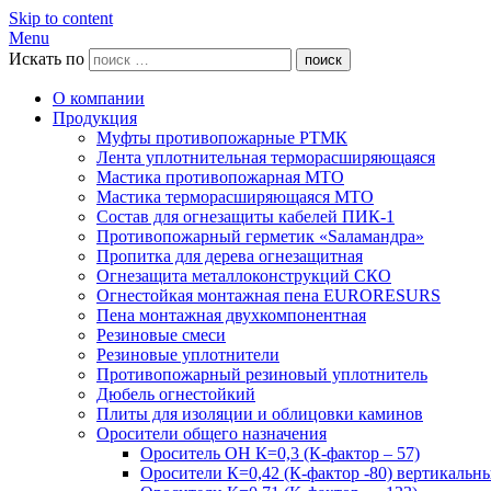
Skip to content
Menu
Искать по
поиск
О компании
Продукция
Муфты противопожарные РТМК
Лента уплотнительная терморасширяющаяся
Мастика противопожарная МТО
Мастика терморасширяющаяся МТО
Состав для огнезащиты кабелей ПИК-1
Противопожарный герметик «Sаламандра»
Пропитка для дерева огнезащитная
Огнезащита металлоконструкций СКО
Огнестойкая монтажная пена EURORESURS
Пена монтажная двухкомпонентная
Резиновые смеси
Резиновые уплотнители
Противопожарный резиновый уплотнитель
Дюбель огнестойкий
Плиты для изоляции и облицовки каминов
Оросители общего назначения
Ороситель ОН К=0,3 (К-фактор – 57)
Оросители К=0,42 (К-фактор -80) вертикальн