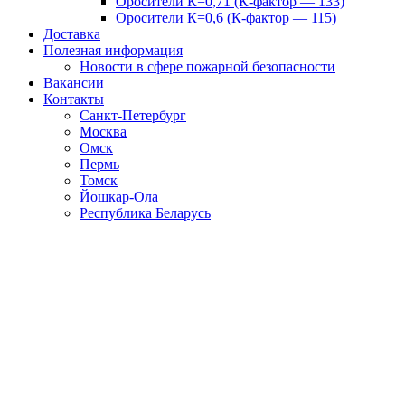
Оросители К=0,71 (К-фактор — 133)
Оросители К=0,6 (К-фактор — 115)
Доставка
Полезная информация
Новости в сфере пожарной безопасности
Вакансии
Контакты
Санкт-Петербург
Москва
Омск
Пермь
Томск
Йошкар-Ола
Республика Беларусь