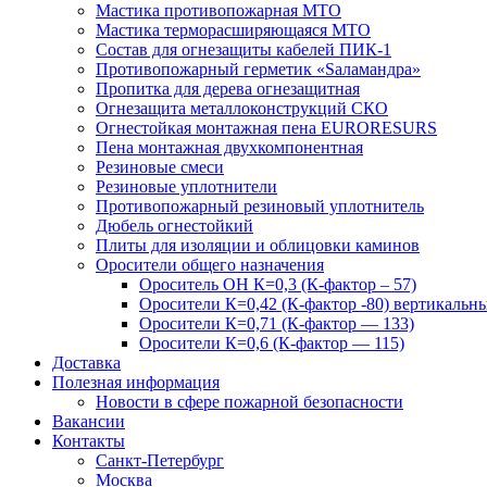
Мастика противопожарная МТО
Мастика терморасширяющаяся МТО
Состав для огнезащиты кабелей ПИК-1
Противопожарный герметик «Sаламандра»
Пропитка для дерева огнезащитная
Огнезащита металлоконструкций СКО
Огнестойкая монтажная пена EURORESURS
Пена монтажная двухкомпонентная
Резиновые смеси
Резиновые уплотнители
Противопожарный резиновый уплотнитель
Дюбель огнестойкий
Плиты для изоляции и облицовки каминов
Оросители общего назначения
Ороситель ОН К=0,3 (К-фактор – 57)
Оросители К=0,42 (К-фактор -80) вертикальн
Оросители К=0,71 (К-фактор — 133)
Оросители К=0,6 (К-фактор — 115)
Доставка
Полезная информация
Новости в сфере пожарной безопасности
Вакансии
Контакты
Санкт-Петербург
Москва