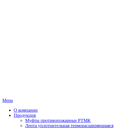
Menu
О компании
Продукция
Муфты противопожарные РТМК
Лента уплотнительная терморасширяющаяся