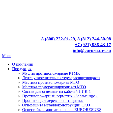
8 (800) 222-01-29
,
8 (812) 244-50-98
+7 (921) 936-43-17
info@euroresurs.su
Menu
О компании
Продукция
Муфты противопожарные РТМК
Лента уплотнительная терморасширяющаяся
Мастика противопожарная МТО
Мастика терморасширяющаяся МТО
Состав для огнезащиты кабелей ПИК-1
Противопожарный герметик «Sаламандра»
Пропитка для дерева огнезащитная
Огнезащита металлоконструкций СКО
Огнестойкая монтажная пена EURORESURS