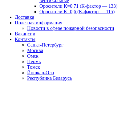
вертикальные
Оросители К=0,71 (К-фактор — 133)
Оросители К=0,6 (К-фактор — 115)
Доставка
Полезная информация
Новости в сфере пожарной безопасности
Вакансии
Контакты
Санкт-Петербург
Москва
Омск
Пермь
Томск
Йошкар-Ола
Республика Беларусь