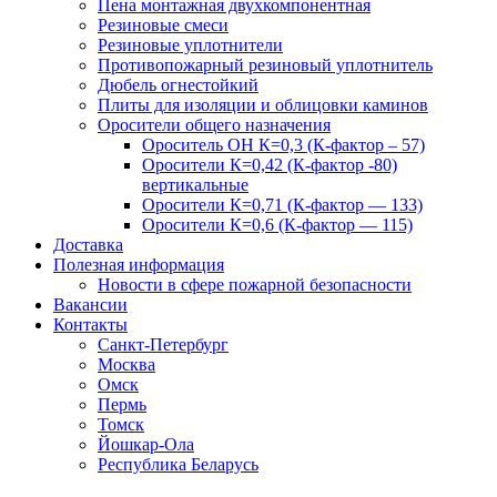
Пена монтажная двухкомпонентная
Резиновые смеси
Резиновые уплотнители
Противопожарный резиновый уплотнитель
Дюбель огнестойкий
Плиты для изоляции и облицовки каминов
Оросители общего назначения
Ороситель ОН К=0,3 (К-фактор – 57)
Оросители К=0,42 (К-фактор -80)
вертикальные
Оросители К=0,71 (К-фактор — 133)
Оросители К=0,6 (К-фактор — 115)
Доставка
Полезная информация
Новости в сфере пожарной безопасности
Вакансии
Контакты
Санкт-Петербург
Москва
Омск
Пермь
Томск
Йошкар-Ола
Республика Беларусь