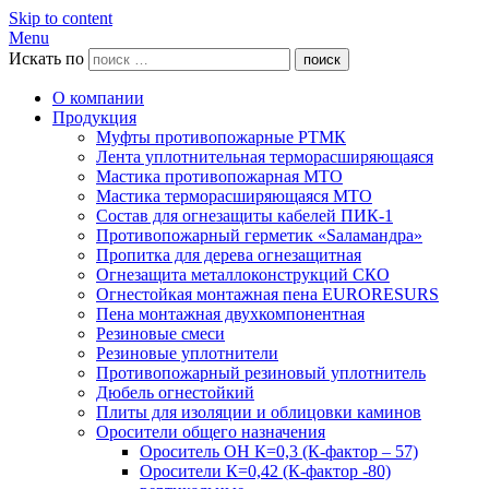
Skip to content
Menu
Искать по
поиск
О компании
Продукция
Муфты противопожарные РТМК
Лента уплотнительная терморасширяющаяся
Мастика противопожарная МТО
Мастика терморасширяющаяся МТО
Состав для огнезащиты кабелей ПИК-1
Противопожарный герметик «Sаламандра»
Пропитка для дерева огнезащитная
Огнезащита металлоконструкций СКО
Огнестойкая монтажная пена EURORESURS
Пена монтажная двухкомпонентная
Резиновые смеси
Резиновые уплотнители
Противопожарный резиновый уплотнитель
Дюбель огнестойкий
Плиты для изоляции и облицовки каминов
Оросители общего назначения
Ороситель ОН К=0,3 (К-фактор – 57)
Оросители К=0,42 (К-фактор -80)